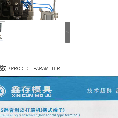
>
数
/ PRODUCT PARAMETER