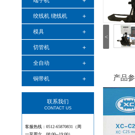
端子机
绞线机 绕线机
模具
<
切管机
全自动
产品参
铜带机
联系我们
CONTACT US
客服热线：0512-65870831（周
一至周六，08:00--19:00）