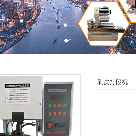
剥皮打段机