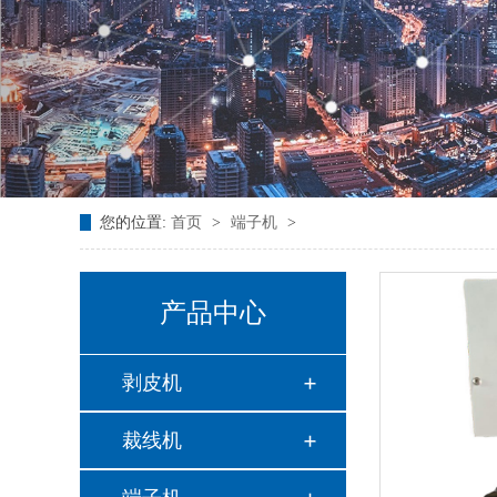
您的位置:
首页
>
端子机
>
产品中心
剥皮机
裁线机