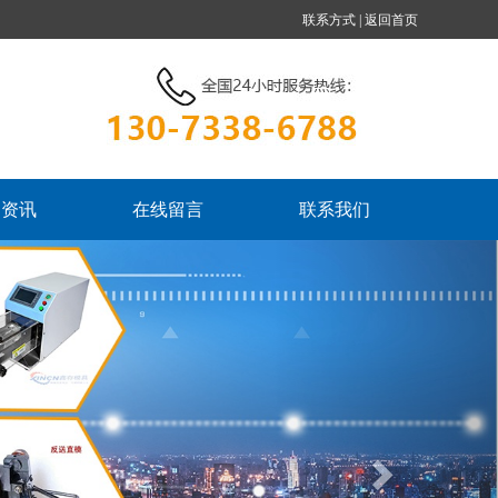
联系方式 |
返回首页
闻资讯
在线留言
联系我们